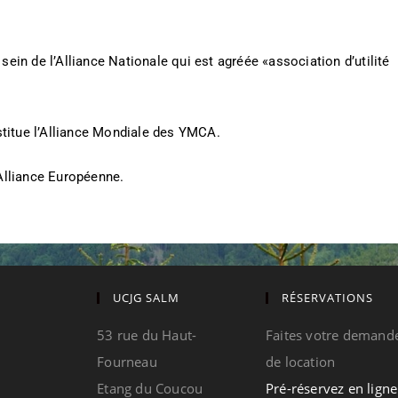
in de l’Alliance Nationale qui est agréée «association d’utilité
stitue l’Alliance Mondiale des YMCA.
Alliance Européenne.
UCJG SALM
RÉSERVATIONS
53 rue du Haut-
Faites votre demand
Fourneau
de location
Etang du Coucou
Pré-réservez en ligne